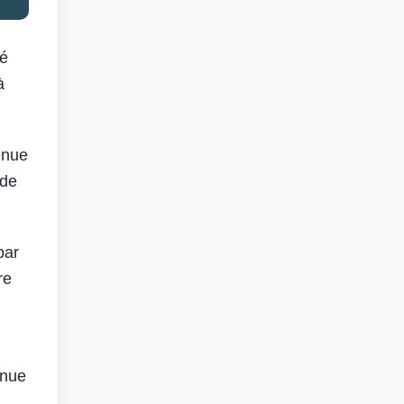
é
à
enue
 de
par
re
inue