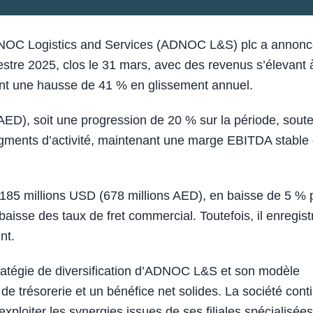
OC Logistics and Services (ADNOC L&S) plc a annonc
mestre 2025, clos le 31 mars, avec des revenus s’élevant 
rant une hausse de 41 % en glissement annuel.
 AED), soit une progression de 20 % sur la période, sout
gments d’activité, maintenant une marge EBITDA stable
 185 millions USD (678 millions AED), en baisse de 5 % 
aisse des taux de fret commercial. Toutefois, il enregist
nt.
tratégie de diversification d’ADNOC L&S et son modèle
de trésorerie et un bénéfice net solides. La société cont
 exploiter les synergies issues de ses filiales spécialisées