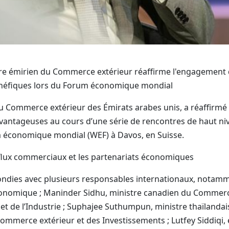
re émirien du Commerce extérieur réaffirme l'engagement 
néfiques lors du Forum économique mondial
u Commerce extérieur des Émirats arabes unis, a réaffirmé 
vantageuses au cours d’une série de rencontres de haut niv
 économique mondial (WEF) à Davos, en Suisse.
 flux commerciaux et les partenariats économiques
fondies avec plusieurs responsables internationaux, notam
nomique ; Maninder Sidhu, ministre canadien du Commerce i
t de l’Industrie ; Suphajee Suthumpun, ministre thaïlandai
Commerce extérieur et des Investissements ; Lutfey Siddiqi