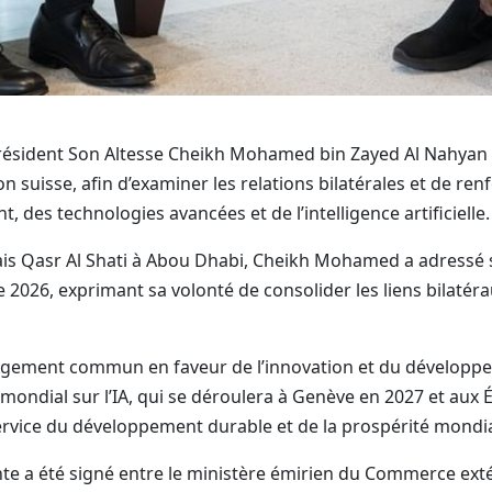
ésident Son Altesse Cheikh Mohamed bin Zayed Al Nahyan s’
n suisse, afin d’examiner les relations bilatérales et de r
 des technologies avancées et de l’intelligence artificielle.
lais Qasr Al Shati à Abou Dhabi, Cheikh Mohamed a adressé 
e 2026, exprimant sa volonté de consolider les liens bilatéra
gement commun en faveur de l’innovation et du développement
ndial sur l’IA, qui se déroulera à Genève en 2027 et aux Ém
rvice du développement durable et de la prospérité mondia
e a été signé entre le ministère émirien du Commerce extér