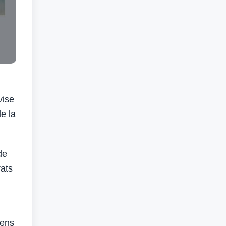
vise
e la
de
rats
yens