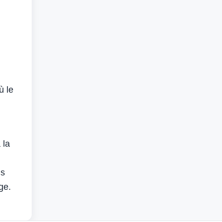
ù le
 la
ns
ge.