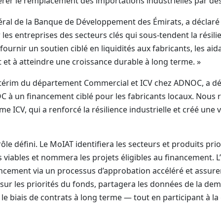
lérer le remplacement des importations industrielles par des 
l de la Banque de Développement des Émirats, a déclaré : 
les entreprises des secteurs clés qui sous-tendent la rési
ournir un soutien ciblé en liquidités aux fabricants, les ai
 et à atteindre une croissance durable à long terme. »
térim du département Commercial et ICV chez ADNOC, a décla
 à un financement ciblé pour les fabricants locaux. Nous 
me ICV, qui a renforcé la résilience industrielle et créé u
le défini. Le MoIAT identifiera les secteurs et produits prio
 viables et nommera les projets éligibles au financement. L’
inancement via un processus d’approbation accéléré et assu
ur les priorités du fonds, partagera les données de la dem
 le biais de contrats à long terme — tout en participant à l