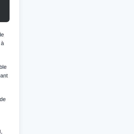
de
 à
ble
éant
 de
,