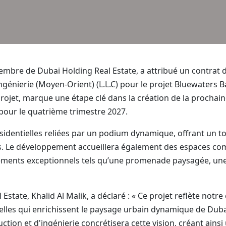
mbre de Dubai Holding Real Estate, a attribué un contrat d
ngénierie (Moyen-Orient) (L.L.C) pour le projet Bluewaters Bay
projet, marque une étape clé dans la création de la procha
pour le quatrième trimestre 2027.
dentielles reliées par un podium dynamique, offrant un to
. Le développement accueillera également des espaces com
ments exceptionnels tels qu’une promenade paysagée, une p
Estate, Khalid Al Malik, a déclaré : « Ce projet reflète no
les qui enrichissent le paysage urbain dynamique de Du
uction et d'ingénierie concrétisera cette vision, créant ainsi