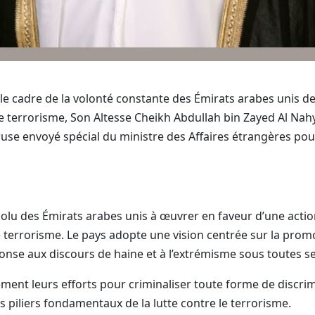
 cadre de la volonté constante des Émirats arabes unis de r
e terrorisme, Son Altesse Cheikh Abdullah bin Zayed Al Nahy
e envoyé spécial du ministre des Affaires étrangères pour l
olu des Émirats arabes unis à œuvrer en faveur d’une actio
 terrorisme. Le pays adopte une vision centrée sur la promo
nse aux discours de haine et à l’extrémisme sous toutes s
ment leurs efforts pour criminaliser toute forme de discrim
piliers fondamentaux de la lutte contre le terrorisme.