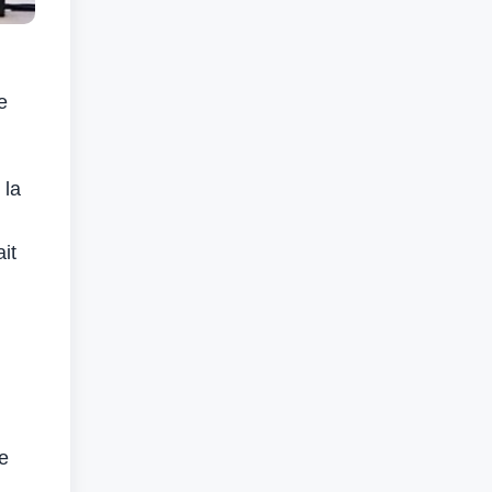
e
 la
it
ne