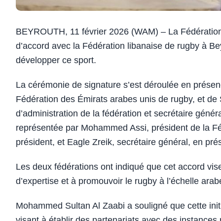
BEYROUTH, 11 février 2026 (WAM) – La Fédération 
d’accord avec la Fédération libanaise de rugby à Bey
développer ce sport.
La cérémonie de signature s’est déroulée en prése
Fédération des Émirats arabes unis de rugby, et de
d’administration de la fédération et secrétaire génér
représentée par Mohammed Assi, président de la Féd
président, et Eagle Zreik, secrétaire général, en pr
Les deux fédérations ont indiqué que cet accord vise
d’expertise et à promouvoir le rugby à l’échelle arab
Mohammed Sultan Al Zaabi a souligné que cette initia
visant à établir des partenariats avec des instances 