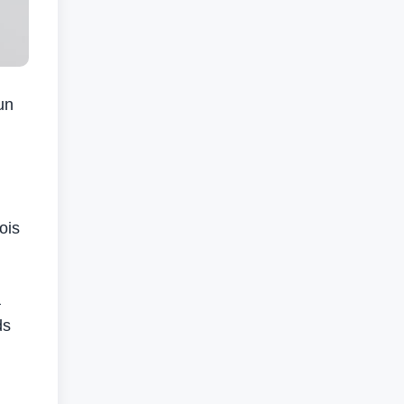
un
ois
a
ds