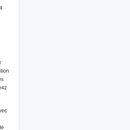
,4
.
u
t
ation
es
ce42
avec
de