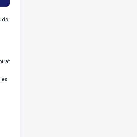
s de
trat
les