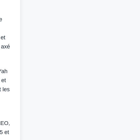
e
 et
 axé
Yah
 et
 les
LEO,
5 et