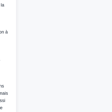
 la
on à
,
ns
mais
ssi
de