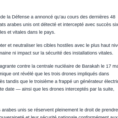
e la Défense a annoncé qu’au cours des dernières 48
ts arabes unis ont détecté et intercepté avec succès si
les et vitales dans le pays.
er et neutraliser les cibles hostiles avec le plus haut ni
ine ni impact sur la sécurité des installations vitales.
agrante contre la centrale nucléaire de Barakah le 17 ma
chnique ont révélé que les trois drones impliqués dans
ès tandis que le troisième a frappé un générateur électr
tte date — ainsi que les drones interceptés par la suite,
 arabes unis se réservent pleinement le droit de prendre
ouveraineté et leur sécurité nationale conformément aux 