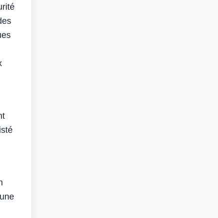
rité
des
ues
x
nt
isté
n
 une