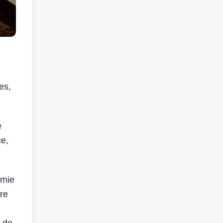
es,
e
ce,
émie
ère