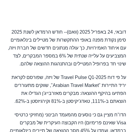
דובאי, 24 באפריל 2025 (וואם)-- חודש הרמדאן לשנת 2025
סימן נקודת מפנה באופי ההתקשרות של מטיילים בינלאומיים
עם איחוד האמירויות, כך עולה מנתונים חדשים של חברת ויזה,
המצביעים על עלייה שנתית של 6% במספר המבקרים, לצד
שינוי חד בפרופיל המטיילים ובהתנהגות ההוצאה שלהם.
על פי דוח Travel Pulse Q1-2025 של ויזה, שפורסם לקראת
יריד התיירות "Arabian Travel Market", שווקים מתעוררים
הפתיעו בהיקף ההוצאה: מבקרים מאזרבייג'ן הגדילו את
הוצאתם ב-111%, טאדג'יקיסטן ב-81% וקירגיזסטן ב-62%.
הדו"ח מציין גם כי נוסעים מהמעמד הבינוני (מחזיקי כרטיסי
Visa שאינם פרימיום) היו הקבוצה העיקרית של מבקרים
ברמדאן, ועמדו על 45% מסך ההוצאה של תיירים בינלאומיים,