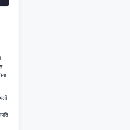
ल
ो
ूत
निया
मलों
ल
्रपति