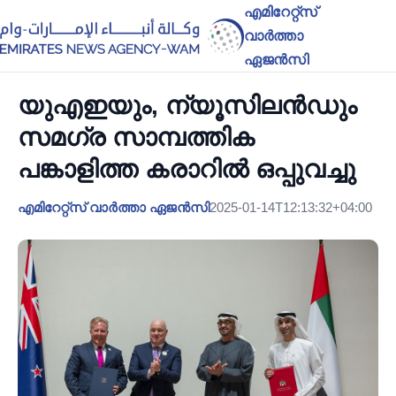
എമിറേറ്റ്സ്
വാർത്താ
ഏജൻസി
യുഎഇയും, ന്യൂസിലൻഡും
സമഗ്ര സാമ്പത്തിക
പങ്കാളിത്ത കരാറിൽ ഒപ്പുവച്ചു
എമിറേറ്റ്സ് വാർത്താ ഏജൻസി
2025-01-14T12:13:32+04:00