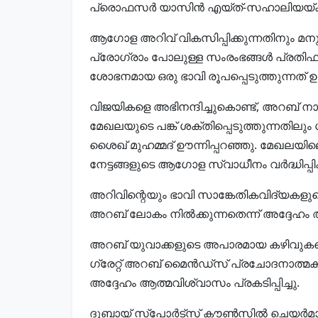
പ്രൊഫസർ യാസിൻ എയ്ത്-സഹാലിയയ്ക്ക്
ആഗോള അറിവ് വികസിപ്പിക്കുന്നതിനും മന
പ്രോഗ്രാം പോലുള്ള സംരംഭങ്ങൾ പ്രതിഫല
ശോഭനമായ ഒരു ഭാവി രൂപപ്പെടുത്തുന്നത് ഉറപ്
വിജയികളെ അഭിനന്ദിച്ചുകൊണ്ട്, അറബ് നാ
മേഖലയുടെ പങ്ക് ശക്തിപ്പെടുത്തുന്നതിലും
ശൈഖ് മുഹമ്മദ് ഊന്നിപ്പറഞ്ഞു. മേഖലയില
നേട്ടങ്ങളുടെ ആഗോള സ്വാധീനം വർദ്ധിപ്പിക
അറിവിന്റെയും ഭാവി സാങ്കേതികവിദ്യകളുട
അറബ് ലോകം നിൽക്കുന്നതെന്ന് അദ്ദേഹം അഭ
അറബ് യുവാക്കളുടെ അപാരമായ കഴിവുകളെ ഹ
ഗ്രേറ്റ് അറബ് മൈൻഡ്‌സ് പ്രചോദനാത്മകമ
അദ്ദേഹം ആത്മവിശ്വാസം പ്രകടിപ്പിച്ചു.
ദുബായ് സ്‌പോർട്‌സ് കൗൺസിൽ ചെയർമാൻ