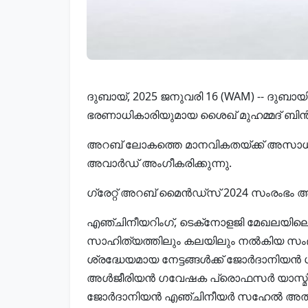
ദുബായ്, 2025 ജനുവരി 16 (WAM) -- ദുബായ
ഭരണാധികാരിയുമായ ശൈഖ് മുഹമ്മദ് ബിൻ റ
അറബ് ലോകത്തെ മാനവികതയ്ക്ക് അ
അവാർഡ് അംഗീകരിക്കുന്നു.
ഗ്രേറ്റ് അറബ് മൈൻഡ്‌സ് 2024 സംരംഭം
എഞ്ചിനീയറിംഗ്, ടെക്‌നോളജി മേഖലയി
സാഹിത്യത്തിലും കലയിലും നൽകിയ സംഭാ
ശ്രദ്ധേയമായ നേട്ടങ്ങൾക്ക് ജോർദാനിയ
അൾജീരിയൻ ഗവേഷക പ്രൊഫസർ യാസ്മിൻ
ജോർദാനിയൻ എഞ്ചിനീയർ സഹേൽ അൽ-ഹിയാര