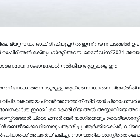
ിലെ മ്യൂസിയം ഓഫ് ദി ഫ്യൂച്ചറിൽ ഇന്ന് നടന്ന ചടങ്ങിൽ ഉപ
ാഷിദ് അൽ മക്തൂം ഗ്രേറ്റ് അറബ് മൈൻഡ്‌സ് 2024 അവാർ
സാധാരണമായ സംഭാവനകൾ നൽകിയ ആളുകളെ ഈ
 അറബ് ലോകത്തെമ്പാടുമുള്ള ആറ് അസാധാരണ വ്യക്തിത്വങ്
ലെ വിപ്ലവകരമായ പ്രവർത്തനത്തിന് സിറിയൻ പ്രൊഫസർ 
വനകൾക്ക് ഇറാഖി കലാകാരി ദിയ അൽ-അസ്സാവിയെ അവാർഡ് 
ൻ ശാസ്ത്രജ്ഞൻ പ്രൊഫസർ ഒമർ യാഗിയെയും വൈദ്യശാസ്ത്ര
 ബെൽക്കൈഡിനെയും ആദരിച്ചു. ആർക്കിടെക്ചർ, ഡി
ിക്ക് അവാർഡ് ലഭിച്ചു, സാമ്പത്തിക ശാസ്ത്രത്തിലെ 