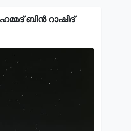
മ്മദ് ബിൻ റാഷിദ്