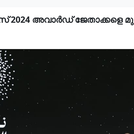
സ് 2024 അവാർഡ് ജേതാക്കളെ മുഹ