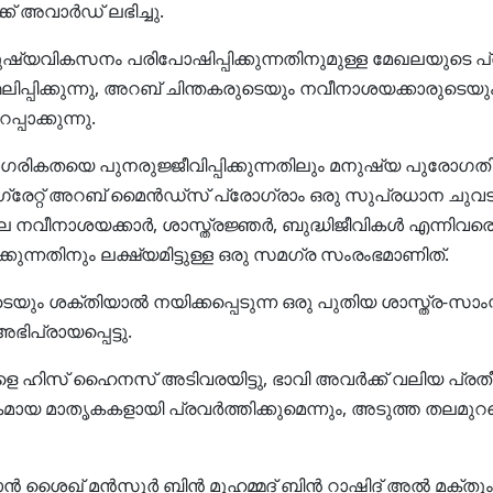
 അവാർഡ് ലഭിച്ചു.
ുഷ്യവികസനം പരിപോഷിപ്പിക്കുന്നതിനുമുള്ള മേഖലയുടെ 
ിപ്പിക്കുന്നു, അറബ് ചിന്തകരുടെയും നവീനാശയക്കാരുട
പാക്കുന്നു.
ഗരികതയെ പുനരുജ്ജീവിപ്പിക്കുന്നതിലും മനുഷ്യ പുരോഗതി
 ഗ്രേറ്റ് അറബ് മൈൻഡ്സ് പ്രോഗ്രാം ഒരു സുപ്രധാന ചുവടുവ
െ നവീനാശയക്കാർ, ശാസ്ത്രജ്ഞർ, ബുദ്ധിജീവികൾ എന്നിവരെ
്കുന്നതിനും ലക്ഷ്യമിട്ടുള്ള ഒരു സമഗ്ര സംരംഭമാണിത്.
െയും ശക്തിയാൽ നയിക്കപ്പെടുന്ന ഒരു പുതിയ ശാസ്ത്ര-സാം
ിപ്രായപ്പെട്ടു.
ിസ് ഹൈനസ് അടിവരയിട്ടു, ഭാവി അവർക്ക് വലിയ പ്രതീക്ഷ
ായ മാതൃകകളായി പ്രവർത്തിക്കുമെന്നും, അടുത്ത തലമുറയെ
 ശൈഖ് മൻസൂർ ബിൻ മുഹമ്മദ് ബിൻ റാഷിദ് അൽ മക്തൂം;