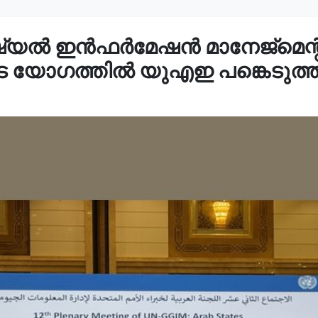
 ഇൻഫർമേഷൻ മാനേജ്‌മെന്റിന്
ടെ യോഗത്തിൽ യുഎഇ പങ്കെടുത്