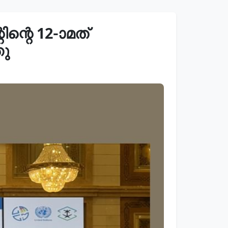
റെ 12-ാമത്
തു