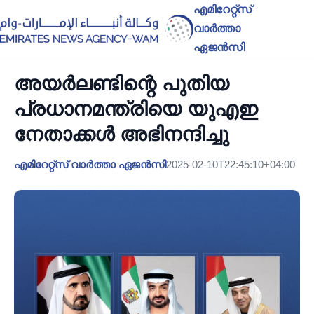
എമിറേറ്റ്സ്
വാർത്താ
ഏജൻസി
അയർലണ്ടിന്റെ പുതിയ
പ്രധാനമന്ത്രിയെ യുഎഇ
നേതാക്കൾ അഭിനന്ദിച്ചു
എമിറേറ്റ്സ് വാർത്താ ഏജൻസി
2025-02-10T22:45:10+04:00