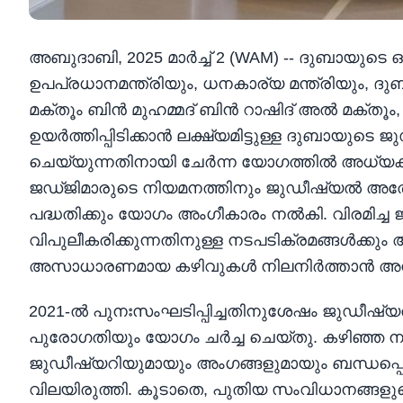
അബുദാബി, 2025 മാർച്ച് 2 (WAM) -- ദുബായുടെ 
ഉപപ്രധാനമന്ത്രിയും, ധനകാര്യ മന്ത്രിയു
മക്തൂം ബിൻ മുഹമ്മദ് ബിൻ റാഷിദ് അൽ മക്തൂ
ഉയർത്തിപ്പിടിക്കാൻ ലക്ഷ്യമിട്ടുള്ള ദുബാ
ചെയ്യുന്നതിനായി ചേർന്ന യോഗത്തിൽ അധ്യക്
ജഡ്ജിമാരുടെ നിയമനത്തിനും ജുഡീഷ്യൽ അതോറ
പദ്ധതിക്കും യോഗം അംഗീകാരം നൽകി. വിരമിച
വിപുലീകരിക്കുന്നതിനുള്ള നടപടിക്രമങ്ങൾക്കു
അസാധാരണമായ കഴിവുകൾ നിലനിർത്താൻ അനുവദ
2021-ൽ പുനഃസംഘടിപ്പിച്ചതിനുശേഷം ജുഡീഷ്യ
പുരോഗതിയും യോഗം ചർച്ച ചെയ്തു. കഴിഞ്ഞ നാ
ജുഡീഷ്യറിയുമായും അംഗങ്ങളുമായും ബന്ധപ്പ
വിലയിരുത്തി. കൂടാതെ, പുതിയ സംവിധാനങ്ങള