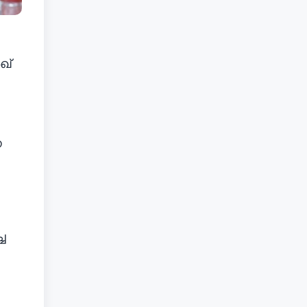
ഖ്
ന
ച