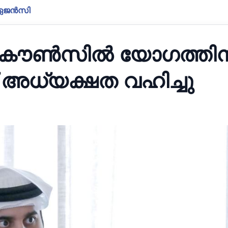
ാ ഏജൻസി
 കൗൺസിൽ യോഗത്തിന
് അധ്യക്ഷത വഹിച്ചു