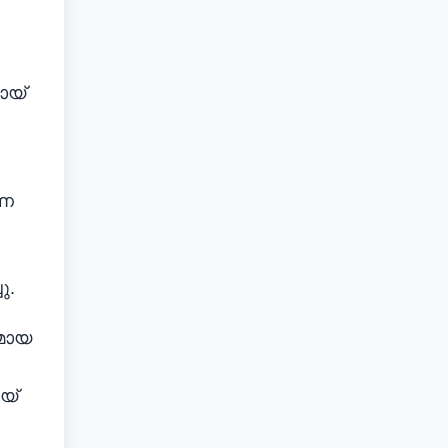
ായ്
ാണ
ു.
മായ
യ്