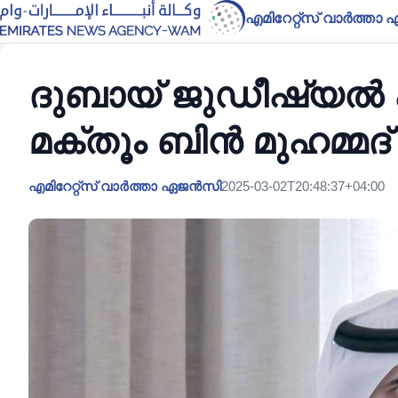
എമിറേറ്റ്സ് വാർത്ത
ദുബായ് ജുഡീഷ്യൽ
മക്തൂം ബിൻ മുഹമ്മദ
എമിറേറ്റ്സ് വാർത്താ ഏജൻസി
2025-03-02T20:48:37+04:00