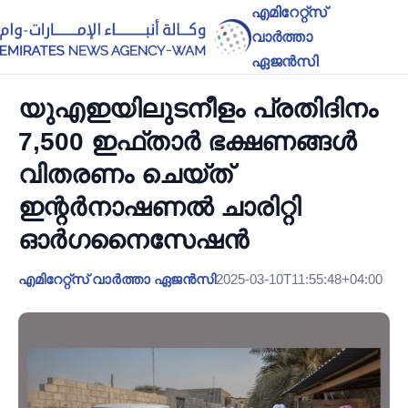
എമിറേറ്റ്സ്
വാർത്താ
ഏജൻസി
യുഎഇയിലുടനീളം പ്രതിദിനം
7,500 ഇഫ്താർ ഭക്ഷണങ്ങൾ
വിതരണം ചെയ്ത്
ഇന്റർനാഷണൽ ചാരിറ്റി
ഓർഗനൈസേഷൻ
എമിറേറ്റ്സ് വാർത്താ ഏജൻസി
2025-03-10T11:55:48+04:00