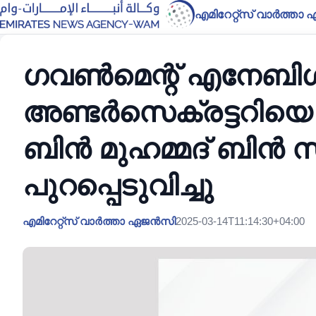
എമിറേറ്റ്സ് വാർത്ത
ഗവൺമെന്റ് എനേബിൾമെന
അണ്ടർസെക്രട്ടറിയെ ന
ബിൻ മുഹമ്മദ് ബിൻ സ
പുറപ്പെടുവിച്ചു
എമിറേറ്റ്സ് വാർത്താ ഏജൻസി
2025-03-14T11:14:30+04:00