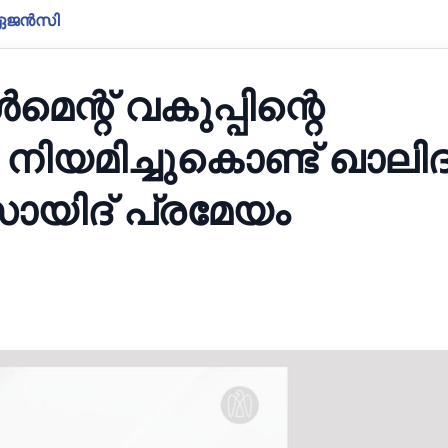
ാ ഏജൻസി
്റ് വകുപ്പിന്റെ
ിയമിച്ചുകൊണ്ട് ഖാലിദ
ായിദ് പ്രമേയം