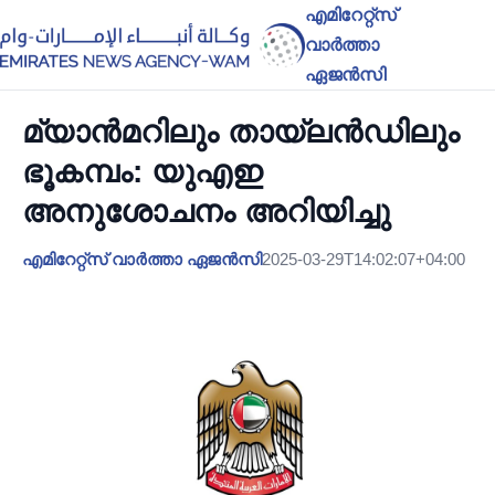
എമിറേറ്റ്സ്
വാർത്താ
ഏജൻസി
മ്യാൻമറിലും തായ്‌ലൻഡിലും
ഭൂകമ്പം: യുഎഇ
അനുശോചനം അറിയിച്ചു
എമിറേറ്റ്സ് വാർത്താ ഏജൻസി
2025-03-29T14:02:07+04:00