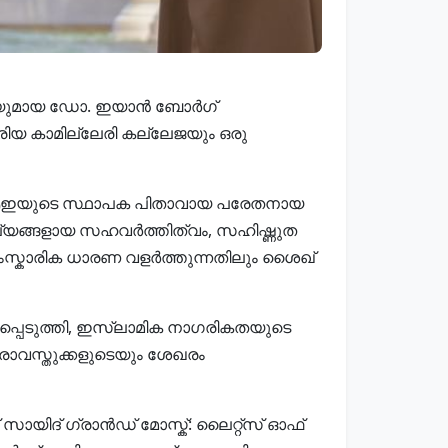
ത്രിയുമായ ഡോ. ഇയാൻ ബോർഗ്
യ കാമില്ലേരി കല്ലേജയും ഒരു
 യുഎഇയുടെ സ്ഥാപക പിതാവായ പരേതനായ
്യങ്ങളായ സഹവർത്തിത്വം, സഹിഷ്ണുത
 സാംസ്കാരിക ധാരണ വളർത്തുന്നതിലും ശൈഖ്
പ്പെടുത്തി, ഇസ്ലാമിക നാഗരികതയുടെ
രാവസ്തുക്കളുടെയും ശേഖരം
ായിദ് ഗ്രാൻഡ് മോസ്ക്: ലൈറ്റ്സ് ഓഫ്