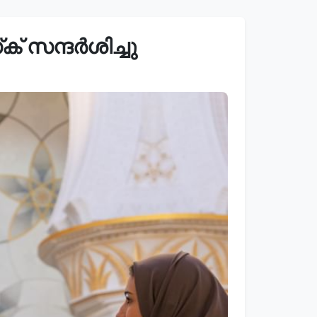
് സന്ദർശിച്ചു