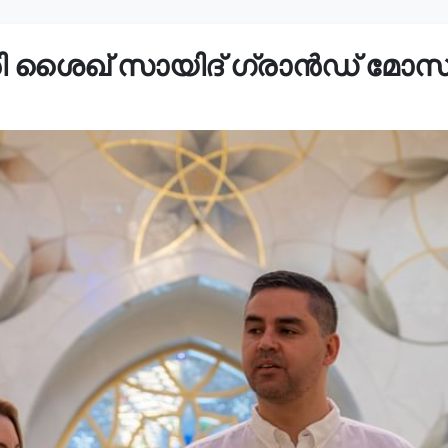
രി ശൈഖ് സായിദ് ഗ്രാൻഡ് മോസ്‌ക