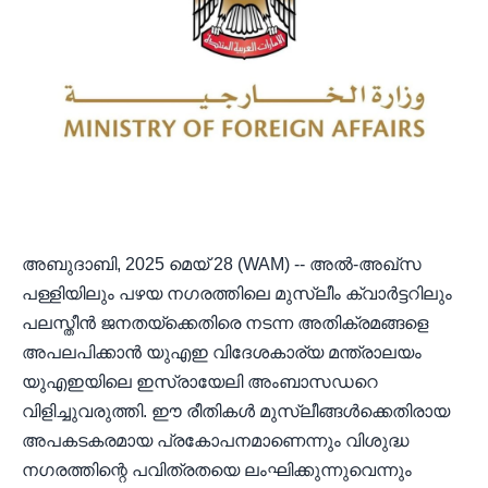
അബുദാബി, 2025 മെയ് 28 (WAM) -- അൽ-അഖ്‌സ
പള്ളിയിലും പഴയ നഗരത്തിലെ മുസ്ലീം ക്വാർട്ടറിലും
പലസ്തീൻ ജനതയ്‌ക്കെതിരെ നടന്ന അതിക്രമങ്ങളെ
അപലപിക്കാൻ യുഎഇ വിദേശകാര്യ മന്ത്രാലയം
യുഎഇയിലെ ഇസ്രായേലി അംബാസഡറെ
വിളിച്ചുവരുത്തി. ഈ രീതികൾ മുസ്ലീങ്ങൾക്കെതിരായ
അപകടകരമായ പ്രകോപനമാണെന്നും വിശുദ്ധ
നഗരത്തിന്റെ പവിത്രതയെ ലംഘിക്കുന്നുവെന്നും