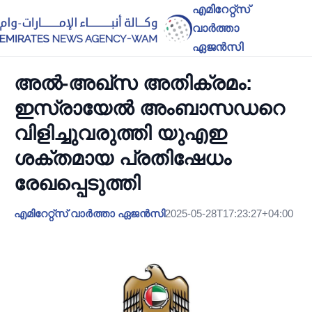
എമിറേറ്റ്സ്
വാർത്താ
ഏജൻസി
അൽ-അഖ്‌സ അതിക്രമം:
ഇസ്രായേൽ അംബാസഡറെ
വിളിച്ചുവരുത്തി യുഎഇ
ശക്തമായ പ്രതിഷേധം
രേഖപ്പെടുത്തി
എമിറേറ്റ്സ് വാർത്താ ഏജൻസി
2025-05-28T17:23:27+04:00