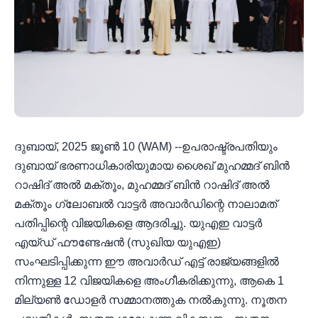
ദുബായ്, 2025 ജൂൺ 10 (WAM) --ഉപരാഷ്ട്രപതിയും
ദുബായ് ഭരണാധികാരിയുമായ ശൈഖ് മുഹമ്മദ് ബിൻ
റാഷിദ് അൽ മക്തൂം, മുഹമ്മദ് ബിൻ റാഷിദ് അൽ
മക്തൂം ഗ്ലോബൽ വാട്ടർ അവാർഡിന്റെ നാലാമത്
പതിപ്പിന്റെ വിജയികളെ ആദരിച്ചു. യുഎഇ വാട്ടർ
എയ്ഡ് ഫൗണ്ടേഷൻ (സുഖിയ യുഎഇ)
സംഘടിപ്പിക്കുന്ന ഈ അവാർഡ് എട്ട് രാജ്യങ്ങളിൽ
നിന്നുള്ള 12 വിജയികളെ അംഗീകരിക്കുന്നു, ആകെ 1
മില്യൺ ഡോളർ സമ്മാനത്തുക നൽകുന്നു. നൂതന