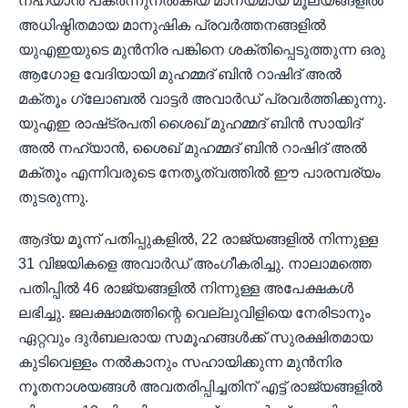
നഹ്യാൻ പകർന്നുനൽകിയ മാന്യമായ മൂല്യങ്ങളിൽ
അധിഷ്ഠിതമായ മാനുഷിക പ്രവർത്തനങ്ങളിൽ
യുഎഇയുടെ മുൻനിര പങ്കിനെ ശക്തിപ്പെടുത്തുന്ന ഒരു
ആഗോള വേദിയായി മുഹമ്മദ് ബിൻ റാഷിദ് അൽ
മക്തൂം ഗ്ലോബൽ വാട്ടർ അവാർഡ് പ്രവർത്തിക്കുന്നു.
യുഎഇ രാഷ്‌ട്രപതി ശൈഖ് മുഹമ്മദ് ബിൻ സായിദ്
അൽ നഹ്യാൻ, ശൈഖ് മുഹമ്മദ് ബിൻ റാഷിദ് അൽ
മക്തൂം എന്നിവരുടെ നേതൃത്വത്തിൽ ഈ പാരമ്പര്യം
തുടരുന്നു.
ആദ്യ മൂന്ന് പതിപ്പുകളിൽ, 22 രാജ്യങ്ങളിൽ നിന്നുള്ള
31 വിജയികളെ അവാർഡ് അംഗീകരിച്ചു. നാലാമത്തെ
പതിപ്പിൽ 46 രാജ്യങ്ങളിൽ നിന്നുള്ള അപേക്ഷകൾ
ലഭിച്ചു. ജലക്ഷാമത്തിന്റെ വെല്ലുവിളിയെ നേരിടാനും
ഏറ്റവും ദുർബലരായ സമൂഹങ്ങൾക്ക് സുരക്ഷിതമായ
കുടിവെള്ളം നൽകാനും സഹായിക്കുന്ന മുൻനിര
നൂതനാശയങ്ങൾ അവതരിപ്പിച്ചതിന് എട്ട് രാജ്യങ്ങളിൽ