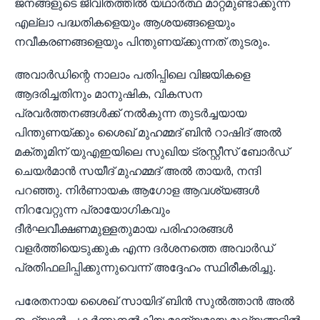
ജനങ്ങളുടെ ജീവിതത്തിൽ യഥാർത്ഥ മാറ്റമുണ്ടാക്കുന്ന
എല്ലാ പദ്ധതികളെയും ആശയങ്ങളെയും
നവീകരണങ്ങളെയും പിന്തുണയ്ക്കുന്നത് തുടരും.
അവാർഡിന്റെ നാലാം പതിപ്പിലെ വിജയികളെ
ആദരിച്ചതിനും മാനുഷിക, വികസന
പ്രവർത്തനങ്ങൾക്ക് നൽകുന്ന തുടർച്ചയായ
പിന്തുണയ്ക്കും ശൈഖ് മുഹമ്മദ് ബിൻ റാഷിദ് അൽ
മക്തൂമിന് യുഎഇയിലെ സുഖിയ ട്രസ്റ്റീസ് ബോർഡ്
ചെയർമാൻ സയീദ് മുഹമ്മദ് അൽ തായർ, നന്ദി
പറഞ്ഞു. നിർണായക ആഗോള ആവശ്യങ്ങൾ
നിറവേറ്റുന്ന പ്രായോഗികവും
ദീർഘവീക്ഷണമുള്ളതുമായ പരിഹാരങ്ങൾ
വളർത്തിയെടുക്കുക എന്ന ദർശനത്തെ അവാർഡ്
പ്രതിഫലിപ്പിക്കുന്നുവെന്ന് അദ്ദേഹം സ്ഥിരീകരിച്ചു.
പരേതനായ ശൈഖ് സായിദ് ബിൻ സുൽത്താൻ അൽ