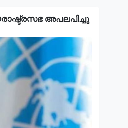
ാഷ്ട്രസഭ അപലപിച്ചു