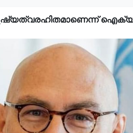
ുഷ്യത്വരഹിതമാണെന്ന് ഐക്യര