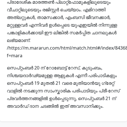
പ്രാദേശിക മാരത്തൺ പ്ലാറ്റ്‌ഫോമുകളിലൂടെയും
വീചാറ്റിലൂടെയും രജിസ്റ്റർ ചെയ്യാം. എമിറാത്തി
അത്‌ലറ്റുകൾ, താമസക്കാർ, എംബസി ജീവനക്കാർ,
മറ്റുള്ളവർ എന്നിവർ ഉൾപ്പെടെ യുഎഇയിൽ നിന്നുള്ള
പങ്കാളികൾക്കായി ഈ ലിങ്കിൽ സമർപ്പിത ചാനലുകൾ
ലഭ്യമാണ്:
/https://m.mararun.com/html/match.html#/index/8436
f=mara
സെപ്റ്റംബർ 20 ന് റോബോട്ട് റേസ്, കുടുംബം,
നിശ്ചയദാർഢ്യമുള്ള ആളുകൾ എന്നീ പരിപാടികളും
സെപ്റ്റംബർ 19 മുതൽ 21 വരെ മുതിയാൻയു ഗ്രേറ്റ്
വാളിൽ നടക്കുന്ന സാംസ്കാരിക പരിപാടിയും പ്രീ-റേസ്
പ്രവർത്തനങ്ങളിൽ ഉൾപ്പെടുന്നു, സെപ്റ്റംബർ 21 ന്
അവാർഡ് ദാന ചടങ്ങിൽ ഇത് അവസാനിക്കും.