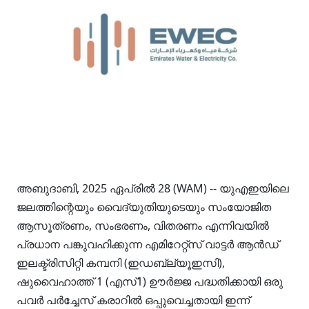
അബുദാബി, 2025 ഏപ്രിൽ 28 (WAM) -- യുഎഇയിലെ
ജലത്തിന്റെയും വൈദ്യുതിയുടെയും സംയോജിത
ആസൂത്രണം, സംഭരണം, വിതരണം എന്നിവയിൽ
പ്രധാന പങ്കുവഹിക്കുന്ന എമിറേറ്റ്‌സ് വാട്ടർ ആൻഡ്
ഇലക്ട്രിസിറ്റി കമ്പനി (ഇഡബ്ല്യൂഇസി),
ഷുവൈഹാത്ത് 1 (എസ്1) ഊർജ്ജ പദ്ധതിക്കായി ഒരു
പവർ പർച്ചേസ് കരാറിൽ ഒപ്പുവെച്ചതായി ഇന്ന്