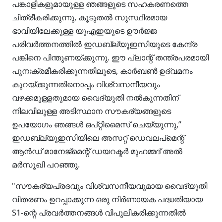
പങ്കാളികളുമായുള്ള ഞങ്ങളുടെ സഹകരണത്തെ
ചിത്രീകരിക്കുന്നു, കൂടുതൽ സുസ്ഥിരമായ
ഭാവിയിലേക്കുള്ള യുഎഇയുടെ ഊർജ്ജ
പരിവർത്തനത്തിൽ ഇഡബ്ല്യൂഇസിയുടെ കേന്ദ്ര
പങ്കിനെ പിന്തുണയ്ക്കുന്നു. ഈ പ്ലാന്റ് തന്ത്രപരമായി
പുനഃക്രമീകരിക്കുന്നതിലൂടെ, കാർബൺ ഉദ്‌വമനം
കുറയ്ക്കുന്നതിനൊപ്പം വിശ്വസനീയവും
വഴക്കമുള്ളതുമായ വൈദ്യുതി നൽകുന്നതിന്
നിലവിലുള്ള അടിസ്ഥാന സൗകര്യങ്ങളുടെ
ഉപയോഗം ഞങ്ങൾ ഒപ്റ്റിമൈസ് ചെയ്യുന്നു,”
ഇഡബ്ല്യൂഇസിയിലെ അസറ്റ് ഡെവലപ്‌മെന്റ്
ആൻഡ് മാനേജ്‌മെന്റ് ഡയറക്ടർ മുഹമ്മദ് അൽ
മർസൂഖി പറഞ്ഞു.
"സൗകര്യപ്രദവും വിശ്വസനീയവുമായ വൈദ്യുതി
വിതരണം ഉറപ്പാക്കുന്ന ഒരു നിർണായക പദ്ധതിയായ
S1-ന്റെ പ്രവർത്തനങ്ങൾ വിപുലീകരിക്കുന്നതിൽ