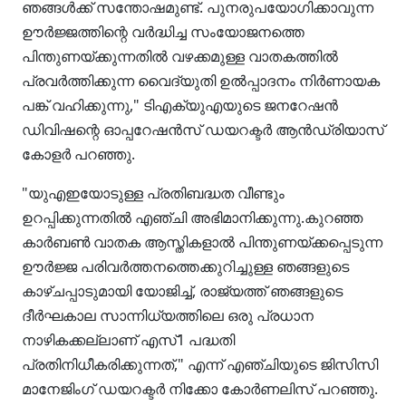
ഞങ്ങൾക്ക് സന്തോഷമുണ്ട്. പുനരുപയോഗിക്കാവുന്ന
ഊർജ്ജത്തിന്റെ വർദ്ധിച്ച സംയോജനത്തെ
പിന്തുണയ്ക്കുന്നതിൽ വഴക്കമുള്ള വാതകത്തിൽ
പ്രവർത്തിക്കുന്ന വൈദ്യുതി ഉൽപ്പാദനം നിർണായക
പങ്ക് വഹിക്കുന്നു," ടിഎക്യുഎയുടെ ജനറേഷൻ
ഡിവിഷന്റെ ഓപ്പറേഷൻസ് ഡയറക്ടർ ആൻഡ്രിയാസ്
കോളർ പറഞ്ഞു.
"യുഎഇയോടുള്ള പ്രതിബദ്ധത വീണ്ടും
ഉറപ്പിക്കുന്നതിൽ എഞ്ചി അഭിമാനിക്കുന്നു.കുറഞ്ഞ
കാർബൺ വാതക ആസ്തികളാൽ പിന്തുണയ്ക്കപ്പെടുന്ന
ഊർജ്ജ പരിവർത്തനത്തെക്കുറിച്ചുള്ള ഞങ്ങളുടെ
കാഴ്ചപ്പാടുമായി യോജിച്ച്, രാജ്യത്ത് ഞങ്ങളുടെ
ദീർഘകാല സാന്നിധ്യത്തിലെ ഒരു പ്രധാന
നാഴികക്കല്ലാണ് എസ്1 പദ്ധതി
പ്രതിനിധീകരിക്കുന്നത്," എന്ന് എഞ്ചിയുടെ ജിസിസി
മാനേജിംഗ് ഡയറക്ടർ നിക്കോ കോർണലിസ് പറഞ്ഞു.