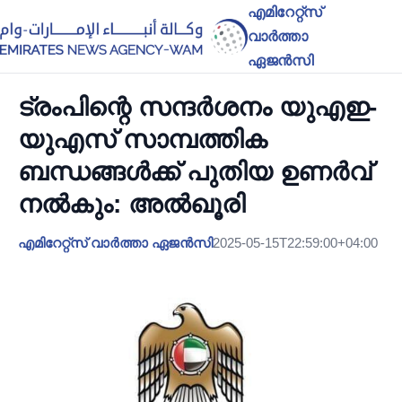
എമിറേറ്റ്സ്
വാർത്താ
ഏജൻസി
ട്രംപിന്റെ സന്ദർശനം യുഎഇ-
യുഎസ് സാമ്പത്തിക
ബന്ധങ്ങൾക്ക് പുതിയ ഉണർവ്
നൽകും: അൽഖൂരി
എമിറേറ്റ്സ് വാർത്താ ഏജൻസി
2025-05-15T22:59:00+04:00