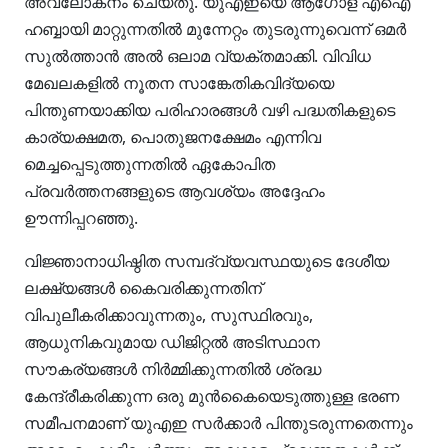
അവലോകനം ചെയ്തു. യുഎഇയെ ആഗോള എഐ
ഹബ്ബായി മാറ്റുന്നതിൽ മുന്നേറ്റം തുടരുന്നുവെന്ന് ഒമർ
സുൽത്താൻ അൽ ഒലാമ വ്യക്തമാക്കി. വിവിധ
മേഖലകളിൽ നൂതന സാങ്കേതികവിദ്യയെ
പിന്തുണയാക്കിയ പരിഹാരങ്ങൾ വഴി പദ്ധതികളുടെ
കാര്യക്ഷമത, പൊതുജനക്ഷേമം എന്നിവ
മെച്ചപ്പെടുത്തുന്നതിൽ ഏകോപിത
പ്രവർത്തനങ്ങളുടെ ആവശ്യം അദ്ദേഹം
ഊന്നിപ്പറഞ്ഞു.
വിജ്ഞാനാധിഷ്ഠിത സമ്പദ്‌വ്യവസ്ഥയുടെ ദേശീയ
ലക്ഷ്യങ്ങൾ കൈവരിക്കുന്നതിന്
വിപുലീകരിക്കാവുന്നതും, സുസ്ഥിരവും,
ആധുനികവുമായ ഡിജിറ്റൽ അടിസ്ഥാന
സൗകര്യങ്ങൾ നിർമ്മിക്കുന്നതിൽ ശ്രദ്ധ
കേന്ദ്രീകരിക്കുന്ന ഒരു മുൻകൈയെടുത്തുള്ള ഭരണ
സമീപനമാണ് യുഎഇ സർക്കാർ പിന്തുടരുന്നതെന്നും