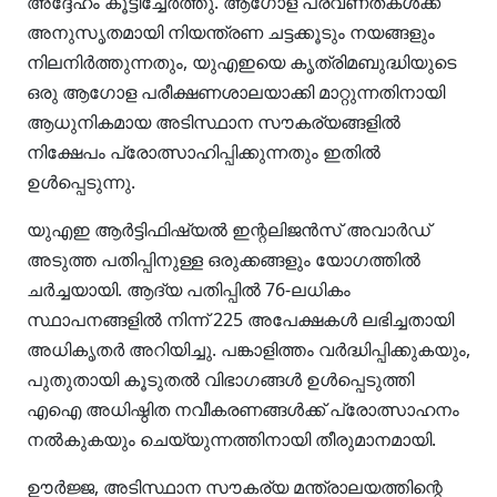
അദ്ദേഹം കൂട്ടിച്ചേർത്തു. ആഗോള പ്രവണതകൾക്ക്
അനുസൃതമായി നിയന്ത്രണ ചട്ടക്കൂടും നയങ്ങളും
നിലനിർത്തുന്നതും, യുഎഇയെ കൃത്രിമബുദ്ധിയുടെ
ഒരു ആഗോള പരീക്ഷണശാലയാക്കി മാറ്റുന്നതിനായി
ആധുനികമായ അടിസ്ഥാന സൗകര്യങ്ങളിൽ
നിക്ഷേപം പ്രോത്സാഹിപ്പിക്കുന്നതും ഇതിൽ
ഉൾപ്പെടുന്നു.
യുഎഇ ആർട്ടിഫിഷ്യൽ ഇന്റലിജൻസ് അവാർഡ്
അടുത്ത പതിപ്പിനുള്ള ഒരുക്കങ്ങളും യോഗത്തിൽ
ചർച്ചയായി. ആദ്യ പതിപ്പിൽ 76-ലധികം
സ്ഥാപനങ്ങളിൽ നിന്ന് 225 അപേക്ഷകൾ ലഭിച്ചതായി
അധികൃതർ അറിയിച്ചു. പങ്കാളിത്തം വർദ്ധിപ്പിക്കുകയും,
പുതുതായി കൂടുതൽ വിഭാഗങ്ങൾ ഉൾപ്പെടുത്തി
എഐ അധിഷ്ഠിത നവീകരണങ്ങൾക്ക് പ്രോത്സാഹനം
നൽകുകയും ചെയ്യുന്നത്തിനായി തീരുമാനമായി.
ഊർജ്ജ, അടിസ്ഥാന സൗകര്യ മന്ത്രാലയത്തിന്റെ