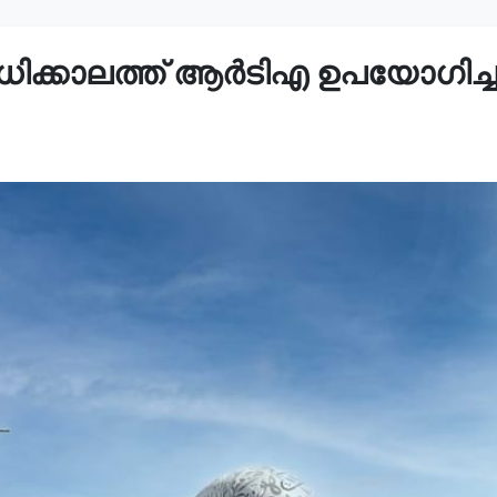
കാലത്ത് ആർ‌ടി‌എ ഉപയോഗിച്ചത