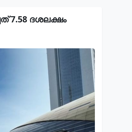
് 7.58 ദശലക്ഷം