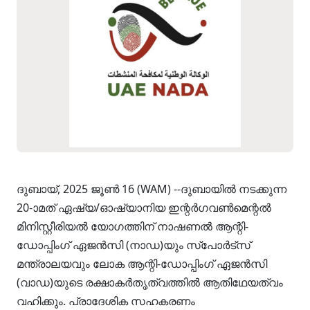
ദുബായ്, 2025 ജൂൺ 16 (WAM) --ദുബായിൽ നടക്കുന്ന
20-ാമത് ഏഷ്യ/ഓഷ്യാനിയ ഇന്റർഗവൺമെന്റൽ
മിനിസ്റ്റീരിയൽ യോഗത്തിന് നാഷണൽ ആന്റി-
ഡോപ്പിംഗ് ഏജൻസി (നാഡ)യും സ്‌പോർട്‌സ്
മന്ത്രാലയവും ലോക ആന്റി-ഡോപ്പിംഗ് ഏജൻസി
(വാഡ)യുടെ രക്ഷാകർതൃത്വത്തിൽ ആതിഥേയത്വം
വഹിക്കും. പ്രാദേശിക സഹകരണം