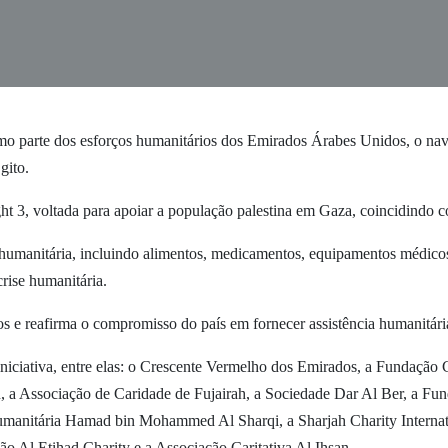
rte dos esforços humanitários dos Emirados Árabes Unidos, o navio
gito.
ght 3, voltada para apoiar a população palestina em Gaza, coincidindo
humanitária, incluindo alimentos, medicamentos, equipamentos médicos e
rise humanitária.
os e reafirma o compromisso do país em fornecer assistência humanitári
niciativa, entre elas: o Crescente Vermelho dos Emirados, a Fundação 
a Associação de Caridade de Fujairah, a Sociedade Dar Al Ber, a Fund
anitária Hamad bin Mohammed Al Sharqi, a Sharjah Charity Internatio
o Al Etihad Charity e a Associação Caritativa Al Ihsan.