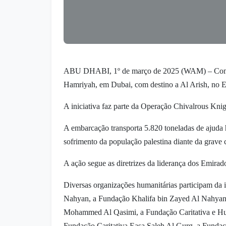
ABU DHABI, 1º de março de 2025 (WAM) – Como pa
Hamriyah, em Dubai, com destino a Al Arish, no E
A iniciativa faz parte da Operação Chivalrous Kni
A embarcação transporta 5.820 toneladas de ajuda 
sofrimento da população palestina diante da grave c
A ação segue as diretrizes da liderança dos Emirad
Diversas organizações humanitárias participam da i
Nahyan, a Fundação Khalifa bin Zayed Al Nahyan, 
Mohammed Al Qasimi, a Fundação Caritativa e Hum
Fundação Caritativa Easa Saleh Al Gurg, a Fundaçã