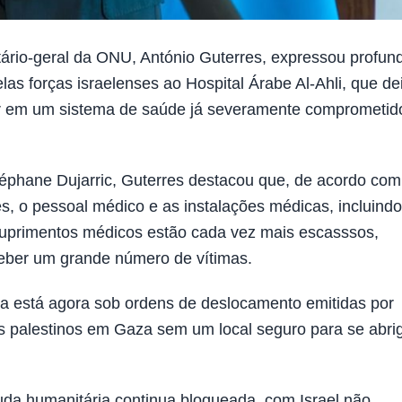
rio-geral da ONU, António Guterres, expressou profun
s forças israelenses ao Hospital Árabe Al-Ahli, que de
dor em um sistema de saúde já severamente comprometid
éphane Dujarric, Guterres destacou que, de acordo com
tes, o pessoal médico e as instalações médicas, incluind
 suprimentos médicos estão cada vez mais escasssos,
ceber um grande número de vítimas.
a está agora sob ordens de deslocamento emitidas por
os palestinos em Gaza sem um local seguro para se abri
uda humanitária continua bloqueada, com Israel não