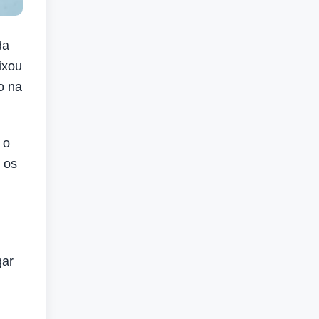
da
ixou
o na
 o
o os
gar