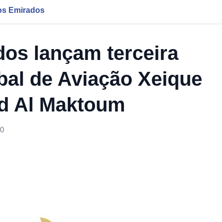
os Emirados
os lançam terceira
bal de Aviação Xeique
d Al Maktoum
00