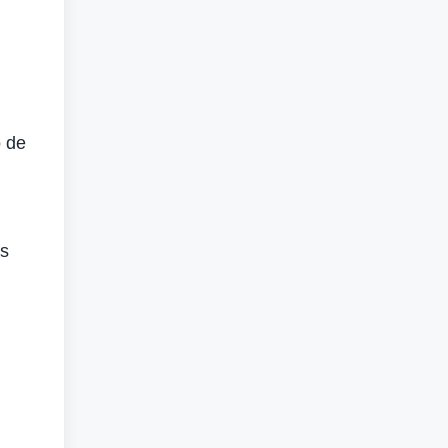
 de
es