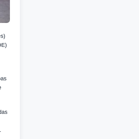
s)
DE)
oas
e
das
.