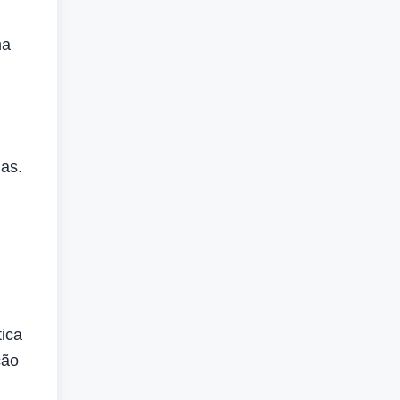
ma
ias.
ica
ção