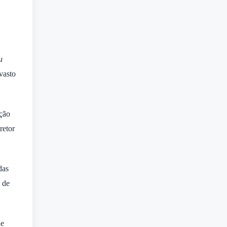
u
vasto
ação
retor
das
 de
de