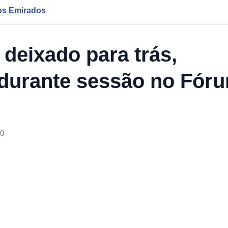
os Emirados
r deixado para trás,
s durante sessão no Fór
00