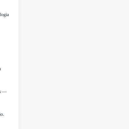
logia
a
os —
ão.