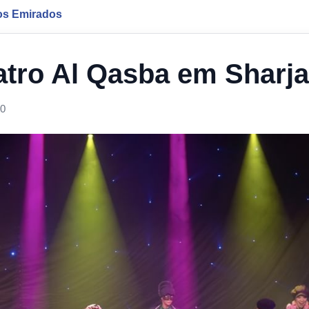
os Emirados
atro Al Qasba em Sharj
00