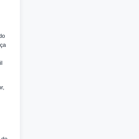
do
iça
l
r,