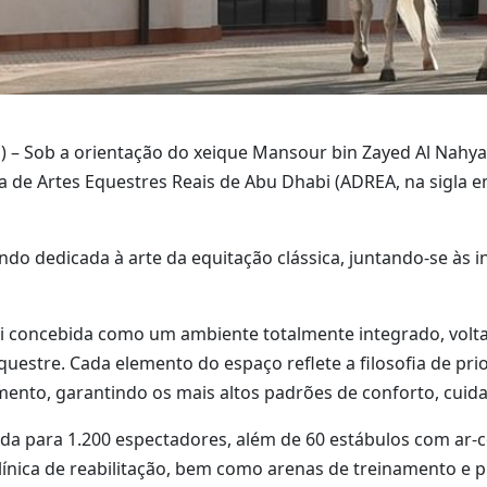
– Sob a orientação do xeique Mansour bin Zayed Al Nahyan,
ola de Artes Equestres Reais de Abu Dhabi (ADREA, na sigl
o dedicada à arte da equitação clássica, juntando-se às ins
i concebida como um ambiente totalmente integrado, volta
questre. Cada elemento do espaço reflete a filosofia de prio
mento, garantindo os mais altos padrões de conforto, cuida
da para 1.200 espectadores, além de 60 estábulos com ar-
línica de reabilitação, bem como arenas de treinamento e