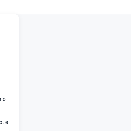
m o
o, e