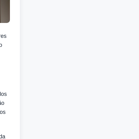
res
o
los
ão
dos
nda