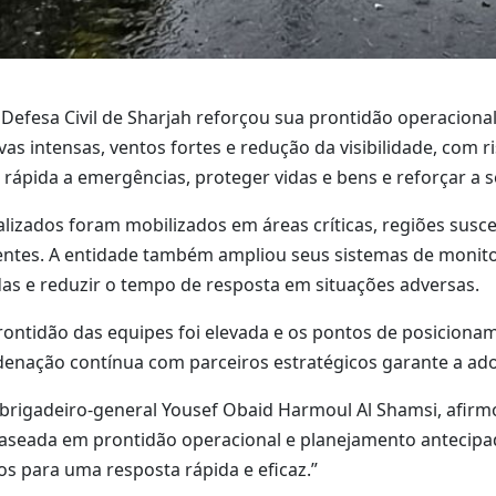
efesa Civil de Sharjah reforçou sua prontidão operacional
as intensas, ventos fortes e redução da visibilidade, com
 rápida a emergências, proteger vidas e bens e reforçar a
zados foram mobilizados em áreas críticas, regiões suscet
ntes. A entidade também ampliou seus sistemas de monit
das e reduzir o tempo de resposta em situações adversas.
rontidão das equipes foi elevada e os pontos de posicion
rdenação contínua com parceiros estratégicos garante a ad
h, brigadeiro-general Yousef Obaid Harmoul Al Shamsi, afir
seada em prontidão operacional e planejamento antecipad
 para uma resposta rápida e eficaz.”