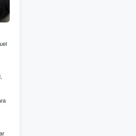
uel
,
ara
ar