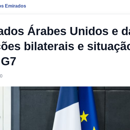
os Emirados
ados Árabes Unidos e d
ões bilaterais e situaçã
 G7
00