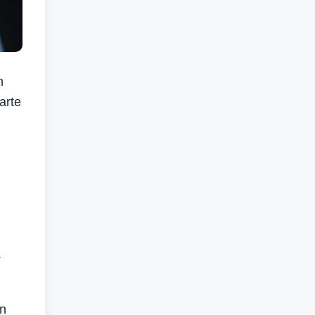
n
arte
.
in