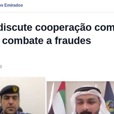
os Emirados
r discute cooperação co
o combate a fraudes
0