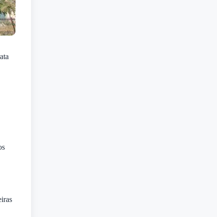
ata
os
iras