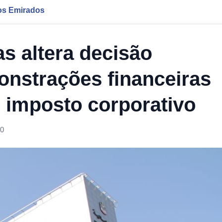
os Emirados
as altera decisão
onstrações financeiras
e imposto corporativo
00