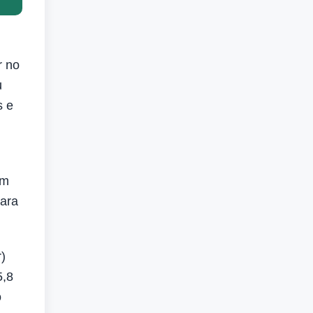
r no
u
s e
ém
para
)
5,8
o