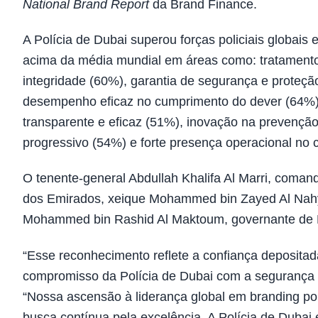
National Brand Report
da Brand Finance.
A Polícia de Dubai superou forças policiais globais
acima da média mundial em áreas como: tratamento
integridade (60%), garantia de segurança e proteção
desempenho eficaz no cumprimento do dever (64%),
transparente e eficaz (51%), inovação na prevençã
progressivo (54%) e forte presença operacional no
O tenente-general Abdullah Khalifa Al Marri, coman
dos Emirados, xeique Mohammed bin Zayed Al Nahyan
Mohammed bin Rashid Al Maktoum, governante de Du
“Esse reconhecimento reflete a confiança depositada
compromisso da Polícia de Dubai com a segurança pú
“Nossa ascensão à liderança global em branding poli
busca contínua pela excelência. A Polícia de Dubai 