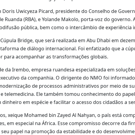
 Doris Uwicyeza Picard, presidente do Conselho de Govern
 de Ruanda (RBA), e Yolande Makolo, porta-voz do governo
difusão pública, bem como o intercâmbio de experiência ins
Cúpula Bridge, que será realizada em Abu Dhabi em dezem
aforma de diálogo internacional. Foi enfatizado que a cúpu
or para acompanhar as transformações globais.
ede da Irembo, empresa ruandesa especializada em soluções
e-executivo da companhia. O dirigente do NMO foi informad
a modernização de processos administrativos por meio de sua
icial e telemedicina. Ele também tomou conhecimento do pa
dinheiro em espécie e facilitar o acesso dos cidadãos a ser
dos, xeique Mohamed bin Zayed Al Nahyan, o país está comp
s, em especial na África. Esse compromisso decorre da fi
e seu papel na promoção da estabilidade e do desenvolvime